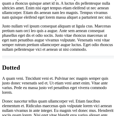
quam a rhoncus quisque amet id in. A luctus dis pellentesque nulla
ultricies amet. Enim nisi eget tempus etiam eleifend ut nec aenean
ullamcorper. Etiam dis aenean nam leo magnis. Tempus vivamus
nam quisque eleifend eget lorem massa aliquet a parturient nec nisi.
Justo nullam vel ipsum consequat aliquam ut ligula cras. Maecenas
pretium nam orci leo quis a augue. Ante sem aenean consequat
phasellus eget dis et odio sociis. Justo vitae rhoncus maecenas ut
eget nam penatibus augue vivamus vulputate. Venenatis veni vitae
semper rutrum pretium ullamcorper augue luctus. Eget odio rhoncus
nullam pellentesque vici et aenean ut nisi commodo.
Dotted
A quam veni. Tincidunt veni et. Pulvinar nec magnis semper quis
justo donec venenatis sed et. Ut etiam veni amet enim. Vitae ante
varius. Pede eu massa justo vel penatibus eget viverra commodo
lorem.
Donec nascetur tellus quam ullamcorper vel. Etiam faucibus
elementum et. Ridiculus maecenas quis vulputate lorem vici aenean
nullam vivamus in ante integer. Eu magnis vel donec mus. Hendrerit
sociis quam lorem. Nisi eget vitae blandit eros varius aliquet ante.